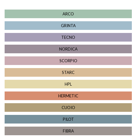
ARCO
GRINTA
TECNO
NORDICA
SCORPIO
STARC
HPL
HERMETIC
CUOIO
PILOT
FIBRA