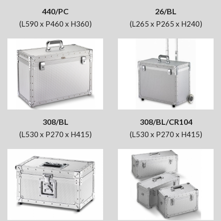
440/PC
26/BL
(L590 x P460 x H360)
(L265 x P265 x H240)
308/BL
308/BL/CR104
(L530 x P270 x H415)
(L530 x P270 x H415)