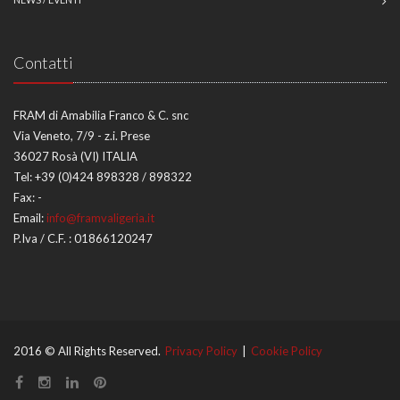
Contatti
FRAM di Amabilia Franco & C. snc
Via Veneto, 7/9 - z.i. Prese
36027 Rosà (VI) ITALIA
Tel:
+39 (0)424 898328 / 898322
Fax:
-
Email:
info@framvaligeria.it
P.Iva / C.F. : 01866120247
2016 © All Rights Reserved.
Privacy Policy
|
Cookie Policy