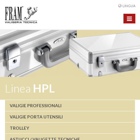
LINGUA
Toggle
navigat
Linea
HPL
VALIGIE PROFESSIONALI
VALIGIE PORTA UTENSILI
TROLLEY
ASTUCCI / VALIGETTE TECNICHE