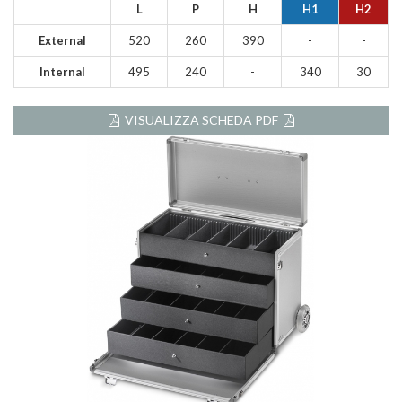
L
P
H
H1
H2
External
520
260
390
-
-
Internal
495
240
-
340
30
VISUALIZZA SCHEDA PDF