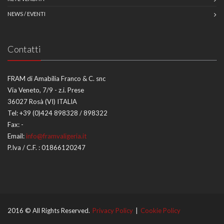
NEWS / EVENTI
Contatti
FRAM di Amabilia Franco & C. snc
Via Veneto, 7/9 - z.i. Prese
36027 Rosà (VI) ITALIA
Tel:
+39 (0)424 898328 / 898322
Fax:
-
Email:
info@framvaligeria.it
P.Iva / C.F. : 01866120247
2016 © All Rights Reserved.
Privacy Policy
|
Cookie Policy