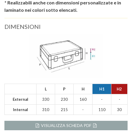
* Realizzabili anche con dimensioni personalizzate e in
laminato nei colori sotto elencati.
DIMENSIONI
L
P
H
H1
H2
External
330
230
160
-
-
Internal
310
215
-
110
30
VISUALIZZA SCHEDA PDF