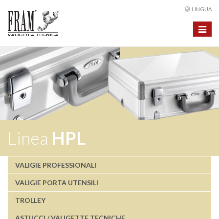
LINGUA
Toggle
navigat
Linea
HPL
VALIGIE PROFESSIONALI
VALIGIE PORTA UTENSILI
TROLLEY
ASTUCCI / VALIGETTE TECNICHE