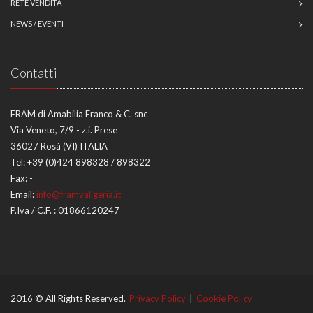
RETE VENDITA
NEWS / EVENTI
Contatti
FRAM di Amabilia Franco & C. snc
Via Veneto, 7/9 - z.i. Prese
36027 Rosà (VI) ITALIA
Tel:
+39 (0)424 898328 / 898322
Fax:
-
Email:
info@framvaligeria.it
P.Iva / C.F. : 01866120247
2016 © All Rights Reserved.
Privacy Policy
|
Cookie Policy