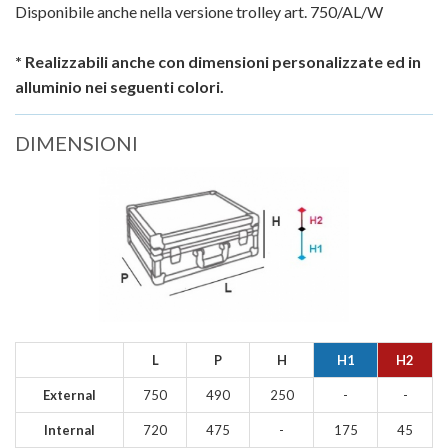
Disponibile anche nella versione trolley art. 750/AL/W
* Realizzabili anche con dimensioni personalizzate ed in
alluminio nei seguenti colori.
DIMENSIONI
L
P
H
H1
H2
External
750
490
250
-
-
Internal
720
475
-
175
45