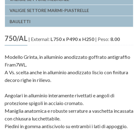
VALIGIE SETTORE MARMI-PIASTRELLE
BAULETTI
750/AL
|
External:
L750 x P490 x H250
|
Peso:
8.00
Modello Grinta, in alluminio anodizzato goffrato antigraffio
Fram7WL.
A Vs. scelta anche in alluminio anodizzato liscio con finitura
decoro righe in rilievo.
Angolari in alluminio interamente rivettati e angoli di
protezione spigoli in acciaio cromato.
Maniglia anatomica e robuste serrature a vaschetta incassata
con chiusura lucchettabile.
Piedini in gomma antiscivolo su entrambi i lati di appoggio.