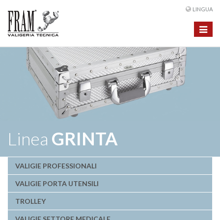
LINGUA
Toggle
navigat
Linea
GRINTA
VALIGIE PROFESSIONALI
VALIGIE PORTA UTENSILI
TROLLEY
VALIGIE SETTORE MEDICALE