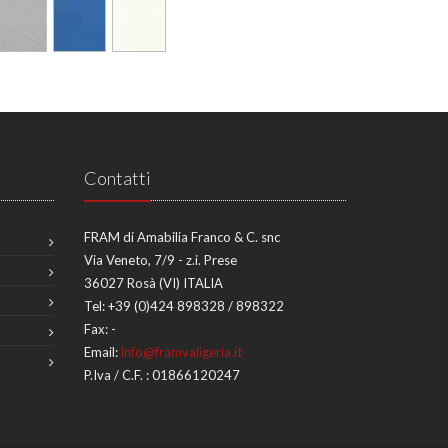
Contatti
FRAM di Amabilia Franco & C. snc
Via Veneto, 7/9 - z.i. Prese
36027 Rosà (VI) ITALIA
Tel:
+39 (0)424 898328 / 898322
Fax:
-
Email:
info@framvaligeria.it
P.Iva / C.F. : 01866120247