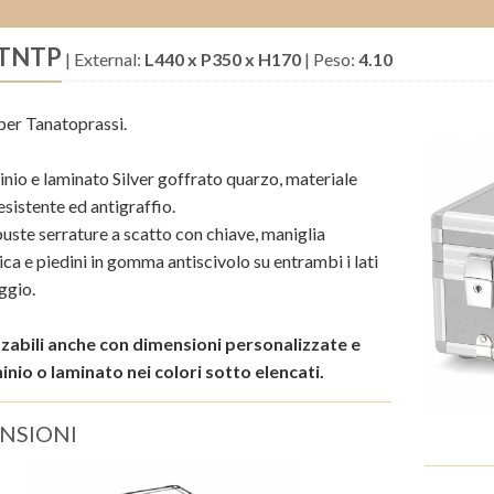
/TNTP
|
External:
L440 x P350 x H170
|
Peso:
4.10
 per Tanatoprassi.
inio e laminato Silver goffrato quarzo, materiale
sistente ed antigraffio.
uste serrature a scatto con chiave, maniglia
ca e piedini in gomma antiscivolo su entrambi i lati
ggio.
zzabili anche con dimensioni personalizzate e
minio o laminato nei colori sotto elencati.
NSIONI