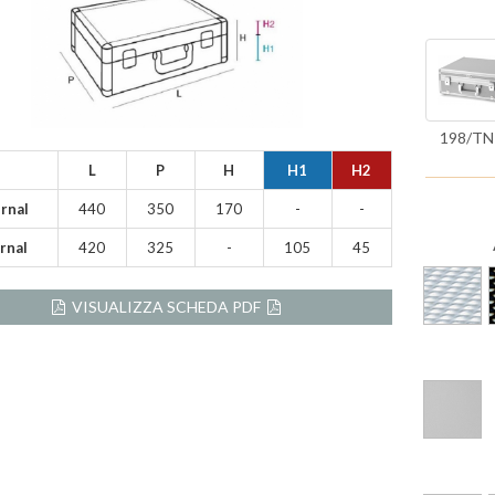
198/T
L
P
H
H1
H2
rnal
440
350
170
-
-
rnal
420
325
-
105
45
VISUALIZZA SCHEDA PDF