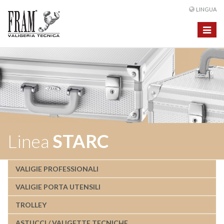
LINGUA
Toggle
navigat
Linea
STARC
VALIGIE PROFESSIONALI
VALIGIE PORTA UTENSILI
TROLLEY
ASTUCCI / VALIGETTE TECNICHE