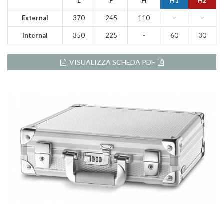
L
P
H
H1
H2
External
370
245
110
-
-
Internal
350
225
-
60
30
VISUALIZZA SCHEDA PDF