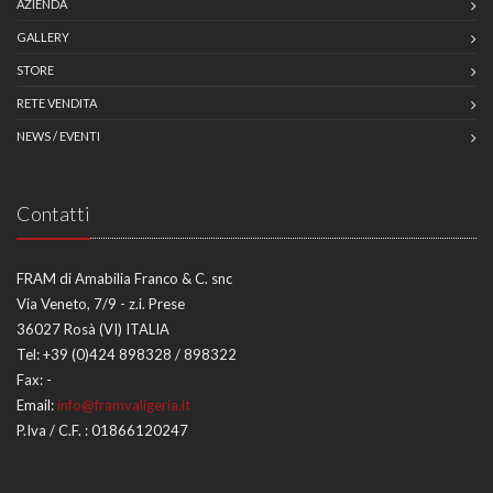
AZIENDA
GALLERY
STORE
RETE VENDITA
NEWS / EVENTI
Contatti
FRAM di Amabilia Franco & C. snc
Via Veneto, 7/9 - z.i. Prese
36027 Rosà (VI) ITALIA
Tel:
+39 (0)424 898328 / 898322
Fax:
-
Email:
info@framvaligeria.it
P.Iva / C.F. : 01866120247