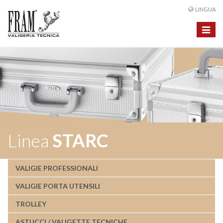
LINGUA
Toggle
navigat
Linea
STARC
VALIGIE PROFESSIONALI
VALIGIE PORTA UTENSILI
TROLLEY
ASTUCCI / VALIGETTE TECNICHE