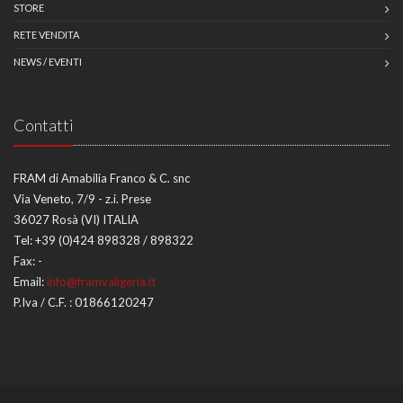
STORE
RETE VENDITA
NEWS / EVENTI
Contatti
FRAM di Amabilia Franco & C. snc
Via Veneto, 7/9 - z.i. Prese
36027 Rosà (VI) ITALIA
Tel:
+39 (0)424 898328 / 898322
Fax:
-
Email:
info@framvaligeria.it
P.Iva / C.F. : 01866120247