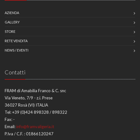
AZIENDA
GALLERY
STORE
RETE VENDITA
NEWS / EVENTI
Contatti
FRAM di Amabilia Franco & C. snc
Via Veneto, 7/9 - z.i. Prese
36027 Rosà (VI) ITALIA
Tel:
+39 (0)424 898328 / 898322
Fax:
-
Email:
info@framvaligeria.it
P.Iva / C.F. : 01866120247