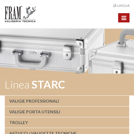
LINGUA
Toggle
navigat
Linea
STARC
VALIGIE PROFESSIONALI
VALIGIE PORTA UTENSILI
TROLLEY
ASTUCCI / VALIGETTE TECNICHE